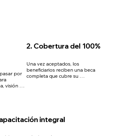
2. Cobertura del 100%
Una vez aceptados, los 
beneficiarios reciben una beca 
pasar por 
completa que cubre su 
ra 
capacitación en oratoria y 
, visión y 
psicología comunicacional, 
os con la 
herramientas fundamentales para 
a.
convertirse en conferencistas 
efectivos.
apacitación integral