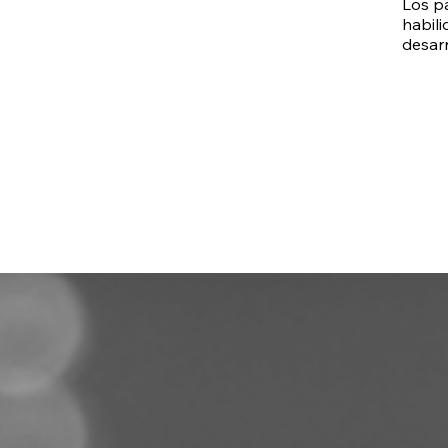
Los pa
habili
desarr
que ed
trans