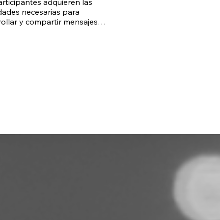
rticipantes adquieren las 
dades necesarias para 
ollar y compartir mensajes 
uquen, inspiren y 
formen.