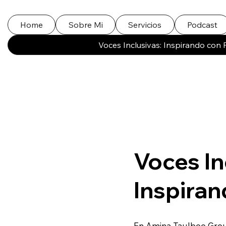
Home
Sobre Mi
Servicios
Podcast
Voces Inclusivas: Inspirando con 
Voces In
Inspiran
En Amina Taulbee Grou