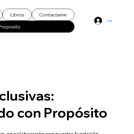
Libros
Contactame
Log In
Proposito
clusivas:
do con Propósito
p, en colaboración con nuestra fundación