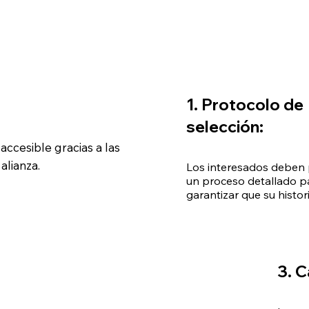
1. Protocolo de
selección:
accesible gracias a las
alianza.
Los interesados deben 
un proceso detallado pa
garantizar que su historia
propósito estén alinead
misión de este program
3. C